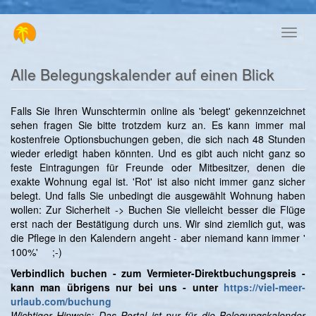
Direkt
Toggl
zum
naviga
Inhalt
Alle Belegungskalender auf einen Blick
Falls Sie Ihren Wunschtermin online als 'belegt' gekennzeichnet
sehen fragen Sie bitte trotzdem kurz an. Es kann immer mal
kostenfreie Optionsbuchungen geben, die sich nach 48 Stunden
wieder erledigt haben könnten. Und es gibt auch nicht ganz so
feste Eintragungen für Freunde oder Mitbesitzer, denen die
exakte Wohnung egal ist. 'Rot' ist also nicht immer ganz sicher
belegt. Und falls Sie unbedingt die ausgewählt Wohnung haben
wollen: Zur Sicherheit -> Buchen Sie vielleicht besser die Flüge
erst nach der Bestätigung durch uns. Wir sind ziemlich gut, was
die Pflege in den Kalendern angeht - aber niemand kann immer '
100%' ;-)
Verbindlich buchen - zum Vermieter-Direktbuchungspreis -
kann man übrigens nur bei uns - unter
https://viel-meer-
urlaub.com/buchung
Wichtiger Hinweis: Das Portal ist nur für die Belegungskalender