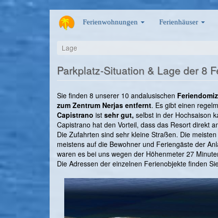
Direkt
Ferienwohnungen
Ferienhäuser
zum
Inhalt
Lage
Parkplatz-Situation & Lage der 8 
Sie finden 8 unserer 10 andalusischen
Feriendomiz
zum Zentrum Nerjas entfernt
. Es gibt einen rege
Capistrano
ist
sehr gut,
selbst in der Hochsaison
Capistrano hat den Vorteil, dass das Resort direkt 
Die Zufahrten sind sehr kleine Straßen. Die meiste
meistens auf die Bewohner und Feriengäste der Anla
waren es bei uns wegen der Höhenmeter 27 Minute
Die Adressen der einzelnen Ferienobjekte finden Sie