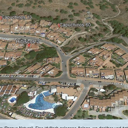
m 'Parque Natural'. Eine idyllisch gelegene Anlage, wo darüber und ös