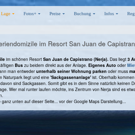
Lage
Fotos+
Preise
Buchung
Infos
Reg
Feriendomizile im Resort San Juan de Capistran
ile
im schönen Resort
San Juan de Capistrano (Nerja).
Das liegt
3 A
lmäßigen
Bus
zu beidem direkt aus der Anlage.
Eigenes Auto
oder
Mie
 kann man entweder
unterhalb seiner Wohnung parken
oder muss
ma
am Naturpark liegt und eine
'Sackgassenanlage'
ist. Oberhalb kommen 
n davon sind Sackgassen. Somit gibt es in dem Sinne natürlich keinen
ge. Wer mal runter laufen möchte, ins Zentrum von Nerja sind es etwa
n.
 ganz unten auf dieser Seite... vor der Google Maps Darstellung...