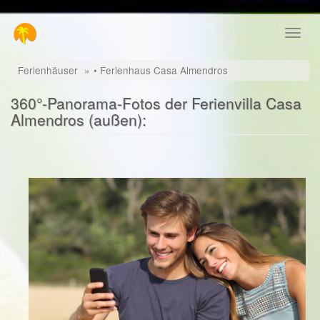
Direkt
Toggl
zum
naviga
Inhalt
Ferienhäuser
• Ferienhaus Casa Almendros
360°-Panorama-Fotos der Ferienvilla Casa
Almendros (außen):