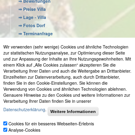
⇒ Bewertungen
⇒ Preise Villa
⇒ Lage - Villa
⇒ Fotos Dorf
⇒ Terminanfrage
⇒ Onlinebuchung
Wir verwenden (sehr wenige) Cookies und ähnliche Technologien
zur statistischen Nutzungsanalyse, zur Optimierung dieser Seite
und zur Anpassung der Inhalte an Ihre Nutzungsgewohnheiten. Mit
einem Klick auf „Alle Cookies zulassen“ akzeptieren Sie die
© 2001 - 2026 Astrid Irrgang
•
eMail: info@viel-meer-
Verarbeitung Ihrer Daten und auch die Weitergabe an Drittanbieter.
urlaub.com
•
Kontakt
•
Telefon +49 (0)7736 29 50 8 55
Einzelheiten zur Datenverarbeitung, auch durch Drittanbieter,
oder
+34 952528767
•
Buchung
•
48 h
finden Sie in den Cookie-Einstellungen. Sie können die
Optionsbuchung
•
Wir über uns
-
Ihre Vermieter wohnen
Verwendung von Cookies und ähnlichen Technologien ablehnen.
direkt in Nerja
•
Datenschutzerklärung
•
Impressum
•
Genauere Hinweise zu den Cookies und weitere Informationen zur
Spanien:
private Ferienwohnungen
und
Ferienhaus
Verarbeitung Ihrer Daten finden Sie in unserer
Nerja +
Sayalonga
- Costa del Sol
•
Strand-
Datenschutzerklärung
.
Weitere Informationen
Ferienwohnung
Laguna Beach
• Torrox - Costa del Sol
•
Italien:
Ferienwohnung von Freunden -
Sardinien
•
Cookies für ein besseres Webseiten-Erlebnis
Andalusien
:
Sport
•
Padel
•
Golf
•
Hallenbad
•
Analyse-Cookies
Fahrradverleih
•
Winter-Urlaub