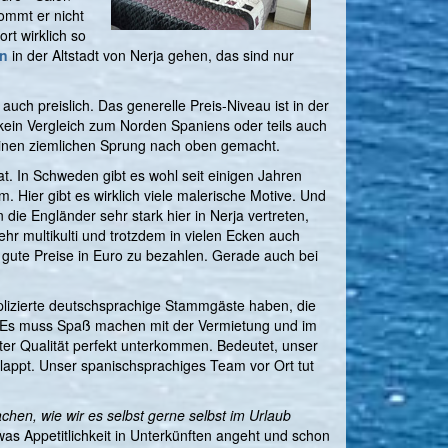
kommt er nicht
rt wirklich so
on
in der Altstadt von Nerja gehen, das sind nur
auch preislich. Das generelle Preis-Niveau ist in der
ein Vergleich zum Norden Spaniens oder teils auch
 einen ziemlichen Sprung nach oben gemacht.
t. In Schweden gibt es wohl seit einigen Jahren
 Hier gibt es wirklich viele malerische Motive. Und
die Engländer sehr stark hier in Nerja vertreten,
hr multikulti und trotzdem in vielen Ecken auch
t gute Preise in Euro zu bezahlen. Gerade auch bei
omplizierte deutschsprachige Stammgäste haben, die
t. Es muss Spaß machen mit der Vermietung und im
ter Qualität perfekt unterkommen. Bedeutet, unser
 klappt. Unser spanischsprachiges Team vor Ort tut
hen, wie wir es selbst gerne selbst im Urlaub
was Appetitlichkeit in Unterkünften angeht und schon