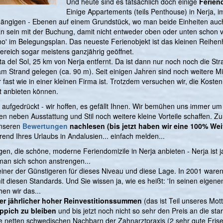
Und heute sind es tatsächlich doch einige
Feriend
Einige Appartements (teils Penthouse) in Nerja, 
abhängigen - Ebenen auf einem Grundstück, wo man beide Einheiten a
 sein mit der Buchung, damit nicht entweder oben oder unten schon verm
rano' im Belegungsplan. Das neueste Ferienobjekt ist das kleinen Rei
lbereich sogar meistens ganzjährig geöffnet.
osta del Sol, 25 km von Nerja entfernt. Da ist dann nur noch noch die
kt am Strand gelegen (ca. 90 m). Seit einigen Jahren sind noch weitere
fast wie in einer kleinen Firma ist. Trotzdem versuchen wir, die Kosten 
ät anbieten können.
aufgedrückt - wir hoffen, es gefällt Ihnen. Wir bemühen uns immer um 
en neben Ausstattung und Stil noch weitere kleine Vorteile schaffen. Z
unseren
Bewertungen
nachlesen (bis jetzt haben wir eine 100% We
end Ihres Urlaubs in Andalusien... einfach melden...
gen, die schöne, moderne Feriendomizile in Nerja anbieten - Nerja ist 
man sich schon anstrengen...
einer der Günstigeren für dieses Niveau und diese Lage. In 2001 waren
 mit diesen Standards. Und Sie wissen ja, wie es heißt: 'In seinen eigen
en wir das...
ter jährlicher hoher Reinvestitionssummen
(das ist Teil unseres Mot
eppich zu bleiben
und bis jetzt noch nicht so sehr den Preis an die sta
netten schwedischen Nachbarn der Zahnarztpraxis (2 sehr gute Frise