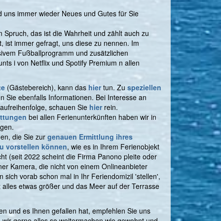
d uns immer wieder Neues und Gutes für Sie
ein Spruch, das ist die Wahrheit und zählt auch zu
, ist immer gefragt, uns diese zu nennen. Im
nsivem Fußballprogramm und zusätzlichen
unts i von Netflix und Spotify Premium n allen
te
(Gästebereich), kann das
hier
tun. Zu
speziellen
n Sie ebenfalls Informationen. Bei Interesse an
aufreihenfolge, schauen Sie
hier
rein.
ttungen
bei allen Ferienunterkünften haben wir in
ngen.
en, die Sie zur
genauen Ermittlung ihres
au vorstellen können
, wie es in Ihrem Ferienobjekt
t (seit 2022 scheint die Firma Panono pleite oder
ner Kamera, die nicht von einem Onlineanbieter
ich vorab schon mal in Ihr Feriendomizil 'stellen',
t alles etwas größer und das Meer auf der Terrasse
en und es Ihnen gefallen hat, empfehlen Sie uns
en wir gerne alles so weitermachen wie gewohnt und