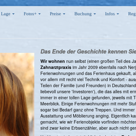
Lage
Fotos+
Preise
Buchung
Infos
Reg
Das Ende der Geschichte kennen Sie
Wir wohnen
nun selbst (einen großen Teil des Ja
Zahnarztpraxis
im Jahr 2009 ebenfalls nach Nerj
Ferienwohnungen und das Ferienhaus gekauft, al
vor allem mit recht viel Technik und Komfort - au
Teilen der Familie (und Freunden) in Deutschland
liebevoll unsere 'Investoren'), die das alles mit 
immer in einer tollen Lage gefunden, jeweils mit T
Meerblick. Einige Ferienwohnungen mit mehr Stufe
sogar bei Bedarf ganz ohne Treppen. Und immer a
Ausstattung und Möblierung anging. Eigentlich k
gemacht, wie wir Ferienobjekte vorfinden möchten
sind zwar keine Erbsenzähler, aber auch nicht ge