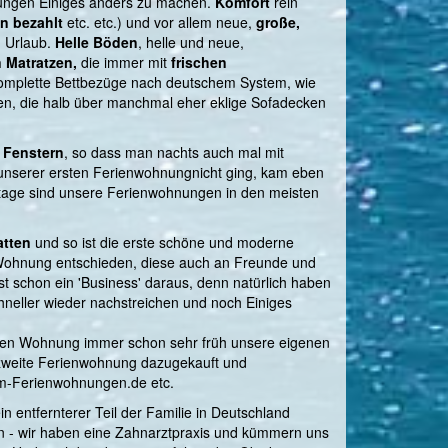
nungen Einiges anders zu machen.
Komfort
rein
on bezahlt
etc. etc.) und vor allem neue,
große,
n Urlaub.
Helle Böden
, helle und neue,
n Matratzen,
die immer mit
frischen
omplette Bettbezüge nach deutschem System, wie
ken, die halb über manchmal eher eklige Sofadecken
.
n Fenstern
, so dass man nachts auch mal mit
n unserer ersten Ferienwohnungnicht ging, kam eben
utage sind unsere Ferienwohnungen in den meisten
atten
und so ist die erste schöne und moderne
n Wohnung entschieden, diese auch an Freunde und
t schon ein 'Business' daraus, denn natürlich haben
hneller wieder nachstreichen und noch Einiges
inen Wohnung immer schon sehr früh unsere eigenen
e zweite Ferienwohnung dazugekauft und
aum-Ferienwohnungen.de etc.
entfernterer Teil der Familie in Deutschland
iten - wir haben eine Zahnarztpraxis und kümmern uns