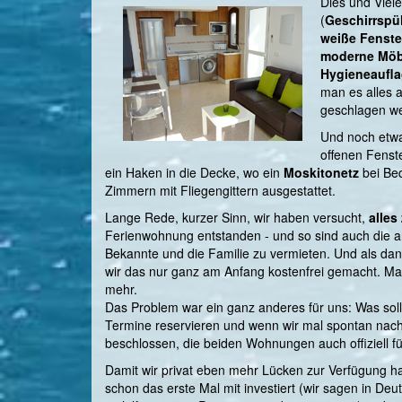
Dies und Viel
(
Geschirrspül
weiße Fenste
moderne Möb
Hygieneaufl
man es alles 
geschlagen wer
Und noch etwa
offenen Fenst
ein Haken in die Decke, wo ein
Moskitonetz
bei Be
Zimmern mit Fliegengittern ausgestattet.
Lange Rede, kurzer Sinn, wir haben versucht,
alles
Ferienwohnung entstanden - und so sind auch die a
Bekannte und die Familie zu vermieten. Und als dan
wir das nur ganz am Anfang kostenfrei gemacht. Man
mehr.
Das Problem war ein ganz anderes für uns: Was so
Termine reservieren und wenn wir mal spontan nach 
beschlossen, die beiden Wohnungen auch offiziell f
Damit wir privat eben mehr Lücken zur Verfügung ha
schon das erste Mal mit investiert (wir sagen in De