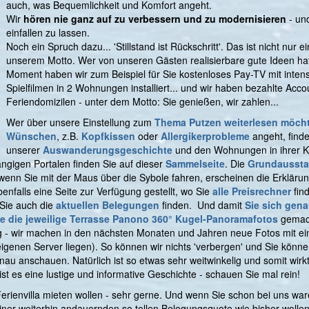
auch, was Bequemlichkeit und Komfort angeht.
Wir
hören nie ganz auf zu verbessern und zu modernisieren
- un
einfallen zu lassen.
Noch ein Spruch dazu... 'Stillstand ist Rückschritt'. Das ist nicht nur 
unserem Motto. Wer von unseren Gästen realisierbare gute Ideen hat
Moment haben wir zum Beispiel für Sie kostenloses Pay-TV mit inte
Spielfilmen in 2 Wohnungen installiert... und wir haben bezahlte Acco
Feriendomizilen - unter dem Motto: Sie genießen, wir zahlen...
Wer über unsere Einstellung zum
Thema Putzen weiterlesen möch
Wünschen
, z.B.
Kopfkissen
oder
Allergikerprobleme
angeht, finde
unserer
Auswanderungsgeschichte
und den Wohnungen in ihrer K
gigen Portalen finden Sie auf dieser
Sammelseite
. Die
Grundaussta
- wenn Sie mit der Maus über die Sybole fahren, erscheinen die Erkläru
benfalls eine Seite zur Verfügung gestellt, wo Sie
alle Preisrechner
find
Sie auch die
aktuellen Belegungen
finden. Und damit
Sie sich gen
e die jeweilige Terrasse Panono 360° Kugel-Panoramafotos
gemach
weg - wir machen in den nächsten Monaten und Jahren neue Fotos mit ei
genen Server liegen). So können wir nichts 'verbergen' und Sie können s
au anschauen. Natürlich ist so etwas sehr weitwinkelig und somit wirk
m ist es eine lustige und informative Geschichte - schauen Sie mal rein!
ienvilla mieten wollen - sehr gerne. Und wenn Sie schon bei uns war
 einer weiterhin andauernden so tollen Belegungsquote wie bisher woll