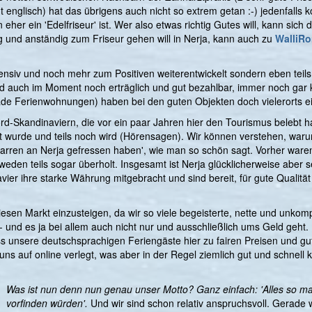
ht englisch) hat das übrigens auch nicht so extrem getan :-) jedenfalls 
er ein 'Edelfriseur' ist. Wer also etwas richtig Gutes will, kann sich do
g und anständig zum Friseur gehen will in Nerja, kann auch zu
WalliR
tensiv und noch mehr zum Positiven weiterentwickelt sondern eben teils 
 auch im Moment noch erträglich und gut bezahlbar, immer noch gar k
erade Ferienwohnungen) haben bei den guten Objekten doch vielerorts
d-Skandinaviern, die vor ein paar Jahren hier den Tourismus belebt ha
t wurde und teils noch wird (Hörensagen). Wir können verstehen, warum.
Narren an Nerja gefressen haben', wie man so schön sagt. Vorher waren 
den teils sogar überholt. Insgesamt ist Nerja glücklicherweise aber se
ier ihre starke Währung mitgebracht und sind bereit, für gute Qualitä
diesen Markt einzusteigen, da wir so viele begeisterte, nette und unk
- und es ja bei allem auch nicht nur und ausschließlich ums Geld geh
s unsere deutschsprachigen Feriengäste hier zu fairen Preisen und gu
uns auf online verlegt, was aber in der Regel ziemlich gut und schnell
Was ist nun denn nun genau unser Motto? Ganz einfach: 'Alles so mac
vorfinden würden'.
Und wir sind schon relativ anspruchsvoll. Gerade 