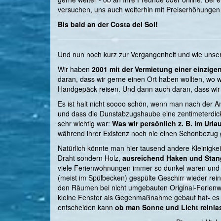
versuchen, uns auch weiterhin mit Preiserhöhungen 
Bis bald an der Costa del Sol!
Und nun noch kurz zur Vergangenheit und wie unser
Wir haben
2001 mit der Vermietung einer einzig
daran, dass wir gerne einen Ort haben wollten, wo 
Handgepäck reisen. Und dann auch daran, dass wir
Es ist halt nicht soooo schön, wenn man nach der An
und dass die Dunstabzugshaube eine zentimeterdicke
sehr wichtig war:
Was wir persönlich z. B. im Urla
während ihrer Existenz noch nie einen Schonbezug 
Natürlich könnte man hier tausend andere Kleinigk
Draht sondern Holz,
ausreichend Haken und Stan
viele Ferienwohnungen immer so dunkel waren und n
(meist im Spülbecken) gespülte Geschirr wieder rei
den Räumen bei nicht umgebauten Original-Ferienwoh
kleine Fenster als Gegenmaßnahme gebaut hat- es 
entscheiden kann
ob man Sonne und Licht reinlas