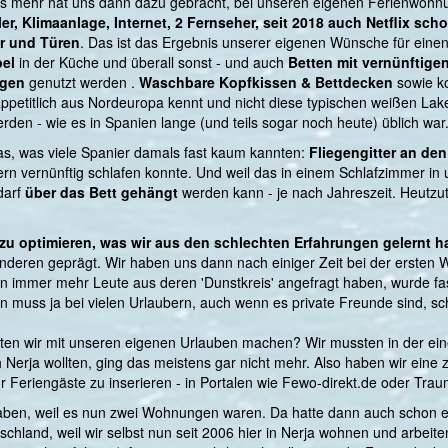
es mehr hat uns dann dazu gebracht, bei unseren eigenen Ferienwoh
er, Klimaanlage, Internet, 2 Fernseher, seit 2018 auch Netflix sch
r und Türen
. Das ist das Ergebnis unserer eigenen Wünsche für eine
el
in der Küche und überall sonst - und auch
Betten mit vernünftige
agen
genutzt werden .
Waschbare Kopfkissen & Bettdecken
sowie k
appetitlich aus Nordeuropa kennt und nicht diese typischen weißen La
den - wie es in Spanien lange (und teils sogar noch heute) üblich war
s, was viele Spanier damals fast kaum kannten:
Fliegengitter an de
ern vernünftig schlafen konnte. Und weil das in einem Schlafzimmer i
darf
über das Bett gehängt
werden kann - je nach Jahreszeit. Heutz
 zu optimieren, was wir aus den schlechten Erfahrungen gelernt h
nderen geprägt. Wir haben uns dann nach einiger Zeit bei der erste
n immer mehr Leute aus deren 'Dunstkreis' angefragt haben, wurde fas
 muss ja bei vielen Urlaubern, auch wenn es private Freunde sind, sc
llten wir mit unseren eigenen Urlauben machen? Wir mussten in der e
Nerja wollten, ging das meistens gar nicht mehr. Also haben wir ein
ür Feriengäste zu inserieren - in Portalen wie Fewo-direkt.de oder Tr
ben, weil es nun zwei Wohnungen waren. Da hatte dann auch schon ein 
utschland, weil wir selbst nun seit 2006 hier in Nerja wohnen und arbe