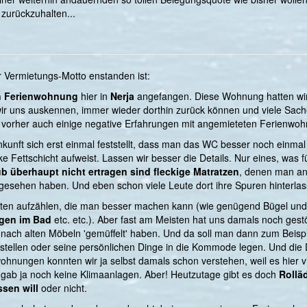
zurückzuhalten...
 Vermietungs-Motto enstanden ist:
en Ferienwohnung
hier in
Nerja
angefangen. Diese Wohnung hatten wir u
wir uns auskennen, immer wieder dorthin zurück können und viele Sac
 vorher auch einige negative Erfahrungen mit angemieteten Ferienwo
kunft sich erst einmal feststellt, dass man das WC besser noch einmal
 Fettschicht aufweist. Lassen wir besser die Details. Nur eines, was 
ub überhaupt nicht ertragen sind fleckige Matratzen
, denen man ans
gesehen haben. Und eben schon viele Leute dort ihre Spuren hinterla
eiten aufzählen, die man besser machen kann (wie genügend Bügel und
gen im Bad
etc. etc.). Aber fast am Meisten hat uns damals noch gestö
ach alten Möbeln 'gemüffelt' haben. Und da soll man dann zum Beispie
nstellen oder seine persönlichen Dinge in die Kommode legen. Und die 
nungen konnten wir ja selbst damals schon verstehen, weil es hier vi
gab ja noch keine Klimaanlagen. Aber! Heutzutage gibt es doch
Rollä
sen will
oder nicht.