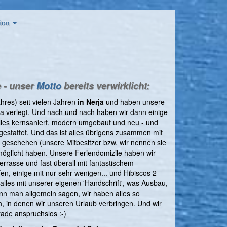
ion
 - unser
Motto
bereits verwirklicht:
hres) seit vielen Jahren
in Nerja
und haben unsere
a verlegt. Und nach und nach haben wir dann einige
les kernsaniert, modern umgebaut und neu - und
sgestattet. Und das ist alles übrigens zusammen mit
 geschehen (unsere Mitbesitzer bzw. wir nennen sie
ermöglicht haben. Unsere Feriendomizile haben wir
errasse und fast überall mit fantastischem
n, einige mit nur sehr wenigen... und Hibiscos 2
lles mit unserer eigenen 'Handschrift', was Ausbau,
ann man allgemein sagen, wir haben alles so
, in denen wir unseren Urlaub verbringen. Und wir
rade anspruchslos :-)