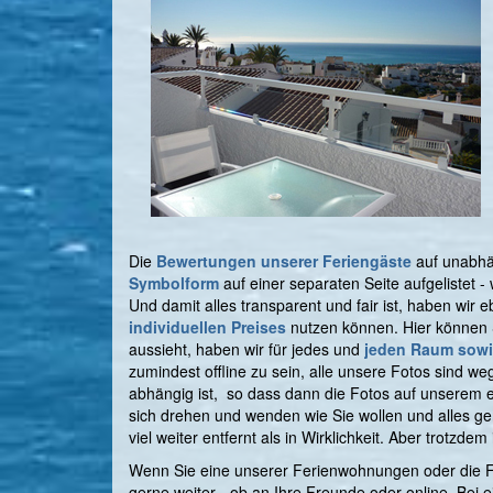
Die
Bewertungen unserer Feriengäste
auf unabhän
Symbolform
auf einer separaten Seite aufgelistet 
Und damit alles transparent und fair ist, haben wir e
individuellen Preises
nutzen können. Hier können 
aussieht, haben wir für jedes und
jeden Raum sowi
zumindest offline zu sein, alle unsere Fotos sind 
abhängig ist, so dass dann die Fotos auf unserem ei
sich drehen und wenden wie Sie wollen und alles gen
viel weiter entfernt als in Wirklichkeit. Aber trotzde
Wenn Sie eine unserer Ferienwohnungen oder die Fer
gerne weiter - ob an Ihre Freunde oder online. Bei