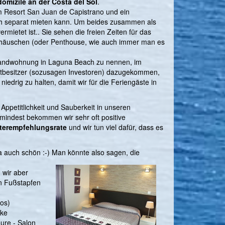
omizile an der Costa del Sol
.
im Resort San Juan de Capistrano und ein
uch separat mieten kann. Um beides zusammen als
ietet ist.. Sie sehen die freien Zeiten für das
henhäuschen (oder Penthouse, wie auch immer man es
 Strandwohnung in Laguna Beach zu nennen, im
 Mitbesitzer (sozusagen Investoren) dazugekommen,
niedrig zu halten, damit wir für die Feriengäste in
Appetitlichkeit und Sauberkeit in unseren
umindest bekommen wir sehr oft positive
iterempfehlungsrate
und wir tun viel dafür, dass es
ja auch schön :-) Man könnte also sagen, die
 wir aber
en Fußstapfen
tos)
rke
ure - Salon