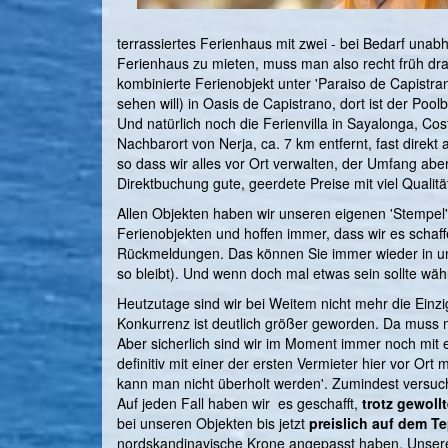
terrassiertes Ferienhaus mit zwei - bei Bedarf un
Ferienhaus zu mieten, muss man also recht früh dran
kombinierte Ferienobjekt unter 'Paraiso de Capist
sehen will) in Oasis de Capistrano, dort ist der Poo
Und natürlich noch die Ferienvilla in Sayalonga, C
Nachbarort von Nerja, ca. 7 km entfernt, fast dire
so dass wir alles vor Ort verwalten, der Umfang aber 
Direktbuchung gute, geerdete Preise mit viel Qualit
Allen Objekten haben wir unseren eigenen 'Stempel' 
Ferienobjekten und hoffen immer, dass wir es schaff
Rückmeldungen. Das können Sie immer wieder in 
so bleibt). Und wenn doch mal etwas sein sollte währ
Heutzutage sind wir bei Weitem nicht mehr die Einzi
Konkurrenz ist deutlich größer geworden. Da muss 
Aber sicherlich sind wir im Moment immer noch mit 
definitiv mit einer der ersten Vermieter hier vor Ort
kann man nicht überholt werden'. Zumindest versuch
Auf jeden Fall haben wir es geschafft,
trotz gewoll
bei unseren Objekten bis jetzt
preislich auf dem T
nordskandinavische Krone angepasst haben. Unsere 