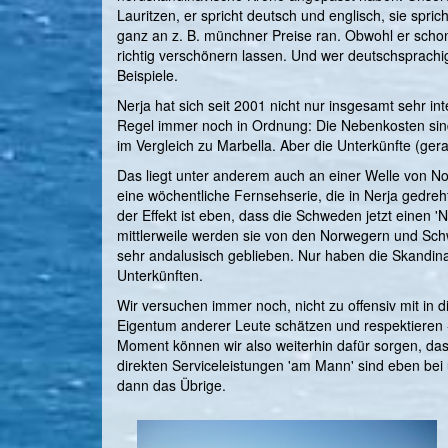
Lauritzen, er spricht deutsch und englisch, sie spric
ganz an z. B. münchner Preise ran. Obwohl er schon eh
richtig verschönern lassen. Und wer deutschsprachi
Beispiele.
Nerja hat sich seit 2001 nicht nur insgesamt sehr in
Regel immer noch in Ordnung: Die Nebenkosten sind
im Vergleich zu Marbella. Aber die Unterkünfte (g
Das liegt unter anderem auch an einer Welle von Nor
eine wöchentliche Fernsehserie, die in Nerja gedreh
der Effekt ist eben, dass die Schweden jetzt einen '
mittlerweile werden sie von den Norwegern und Schwe
sehr andalusisch geblieben. Nur haben die Skandinav
Unterkünften.
Wir versuchen immer noch, nicht zu offensiv mit in 
Eigentum anderer Leute schätzen und respektieren 
Moment können wir also weiterhin dafür sorgen, das
direkten Serviceleistungen 'am Mann' sind eben bei 
dann das Übrige.